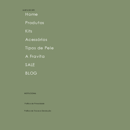
MAPA DO SITE
Home
Produtos
Kits
Acessórios
Tipos de Pele
A Fravita
SALE
BLOG
INSTITUCIONAL
Política de Privacidade
Política de Trocas e Devolução