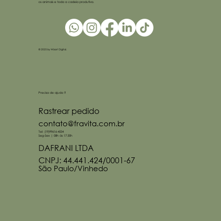
os animais e toda a cadeia produtiva.
© 2025 by Wizart Digital.
Precisa de ajuda ?
Rastrear pedido
contato@fravita.com.br
Tel: (19)99616-4534
Seg-Sex | 08h ás 17:30h
DAFRANI LTDA
CNPJ: 44.441.424/0001-67
São Paulo/Vinhedo