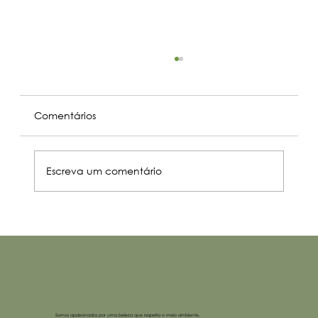
Comentários
Escreva um comentário
Copaíba: o segredo da floresta que
inspira a Fravita
Somos apaixonados por uma beleza que respeita o meio ambiente,