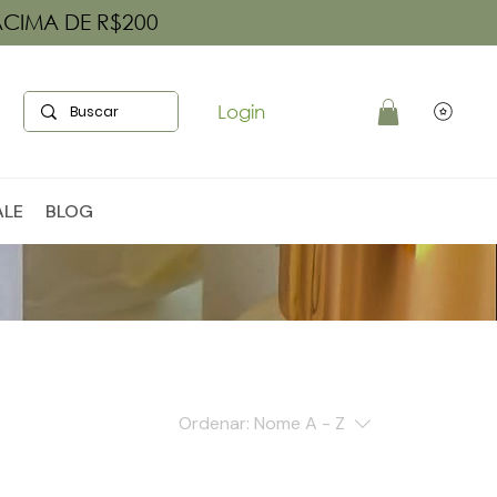
ACIMA DE R$200
Login
ALE
BLOG
Ordenar:
Nome A - Z