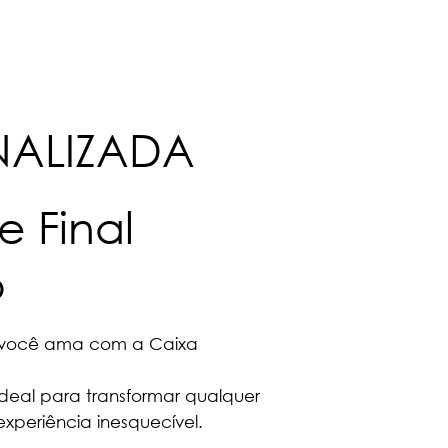
NALIZADA
 Final
o
 você ama com a Caixa
 ideal para transformar qualquer
xperiência inesquecível.