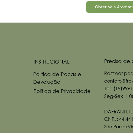
Obter Vela Aromáti
Precisa de 
INSTITUCIONAL
Rastrear pe
Política de Trocas e
contato@frav
Devolução
Tel: (19)996
Política de Privacidade
Seg-Sex | 0
DAFRANI LT
CNPJ: 44.44
São Paulo/V