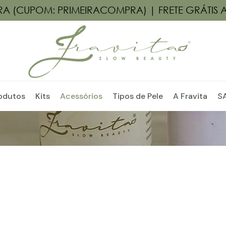
A (CUPOM: PRIMEIRACOMPRA) | FRETE GRÁTIS 
odutos
Kits
Acessórios
Tipos de Pele
A Fravita
S