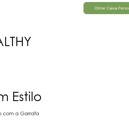
Obter Caixa Perso
ALTHY
 Estilo
ão com a Garrafa