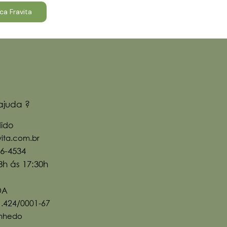
ca Fravita
ajuda ?
dido
ita.com.br
16-4534
8h ás 17:30h
DA
1.424/0001-67
inhedo