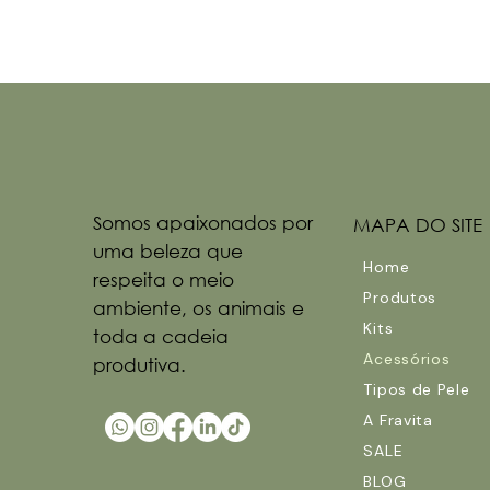
Somos apaixonados por
MAPA DO SITE
uma beleza que
Home
respeita o meio
Produtos
ambiente, os animais e
Kits
toda a cadeia
Acessórios
produtiva.
Tipos de Pele
A Fravita
SALE
BLOG